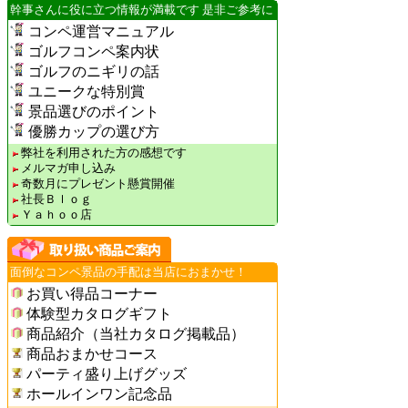
幹事さんに役に立つ情報が満載です 是非ご参考に
コンペ運営マニュアル
ゴルフコンペ案内状
ゴルフのニギリの話
ユニークな特別賞
景品選びのポイント
優勝カップの選び方
弊社を利用された方の感想です
メルマガ申し込み
奇数月にプレゼント懸賞開催
社長Ｂｌｏｇ
Ｙａｈｏｏ店
面倒なコンペ景品の手配は当店におまかせ！
お買い得品コーナー
体験型カタログギフト
商品紹介（当社カタログ掲載品）
商品おまかせコース
パーティ盛り上げグッズ
ホールインワン記念品