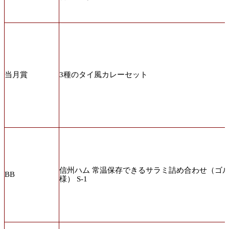
当月賞
3種のタイ風カレーセット
信州ハム 常温保存できるサラミ詰め合わせ（ゴ
BB
様） S-1