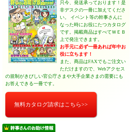
只今、発送承っております！是
非デスクの一冊に加えてくださ
い。 イベント等の幹事さんに
なった時にお役にたつカタログ
です。掲載商品はすべてＷＥＢ
上で発注できます。
お手元に必ず一冊あれば年中お
役に立ちます！
また、商品はFAXでもご注文い
ただけますので、Webアクセス
の規制がきびしい官公庁さまや大手企業さまの需要にも
お答えできる一冊です。
無料カタログ請求はこちら>>