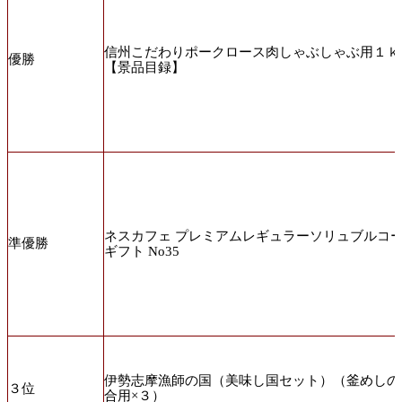
信州こだわりポークロース肉しゃぶしゃぶ用１ｋ
優勝
【景品目録】
ネスカフェ プレミアムレギュラーソリュブルコ
準優勝
ギフト No35
伊勢志摩漁師の国（美味し国セット）（釜めしの
３位
合用×３）