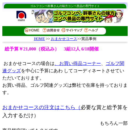
ゴルフコンペ幹事さんの味方コンペ景品の専門サイト
おまかせコース
>>賞品事例
HOME
>>
総予算￥21,000（税込み） 3組12人 6/18開催
おまかせコースの場合は
、お買い得品コーナー
、
ゴルフ関
連グッズ
を中心に予算にあわ してコーディネートさせてい
ただいております。
お買い得品、ゴルフ関連グッズは弊社で在庫を持っておりま
す。
おまかせコースの注文はこちら（
必要な賞と総予算を
入力するだけ）
もちろん一部