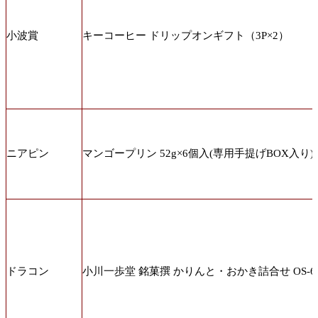
小波賞
キーコーヒー ドリップオンギフト（3P×2）
ニアピン
マンゴープリン 52g×6個入(専用手提げBOX入り)
ドラコン
小川一歩堂 銘菓撰 かりんと・おかき詰合せ OS-6 